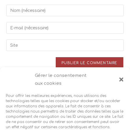
Enter
your
name
Enter
or
your
username
email
Saisir
to
address
l’URL
comment
to
de
comment
votre
site
Gérer le consentement
Ce site utilise Akismet pour réduire les indésirables.
En
(facultatif)
aux cookies
savoir plus sur la façon dont les données de vos
commentaires sont traitées
.
Pour offrir les meilleures expériences, nous utilisons des
technologies telles que les cookies pour stocker et/ou accéder
aux informations des appareils. Le fait de consentir à ces
technologies nous permettra de traiter des données telles que le
comportement de navigation ou les ID uniques sur ce site. Le fait
de ne pas consentir ou de retirer son consentement peut avoir
un effet négatif sur certaines caractéristiques et fonctions.