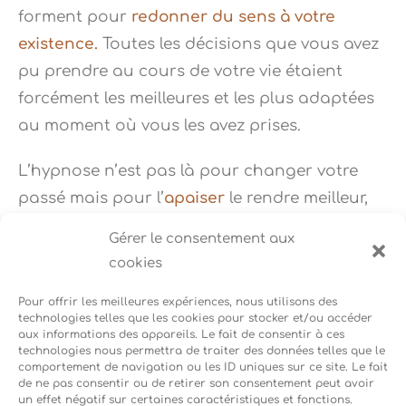
forment pour
redonner du sens à votre
existence.
Toutes les décisions que vous avez
pu prendre au cours de votre vie étaient
forcément les meilleures et les plus adaptées
au moment où vous les avez prises.
L’hypnose n’est pas là pour changer votre
passé mais pour l’
apaiser
le rendre meilleur,
plus doux, plus acceptable. Et permettre
Gérer le consentement aux
d’aller chercher des ressources lointaines
cookies
pour trouver les
meilleures solutions
dans le
Pour offrir les meilleures expériences, nous utilisons des
présent afin de construire un
futur équilibré
technologies telles que les cookies pour stocker et/ou accéder
et épanoui
.
aux informations des appareils. Le fait de consentir à ces
technologies nous permettra de traiter des données telles que le
comportement de navigation ou les ID uniques sur ce site. Le fait
de ne pas consentir ou de retirer son consentement peut avoir
un effet négatif sur certaines caractéristiques et fonctions.