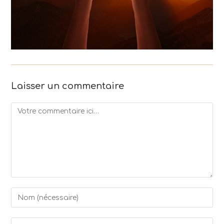
Laisser un commentaire
Comment
Enter
your
name
Enter