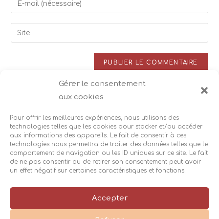
or
your
username
email
Saisir
to
address
l’URL
comment
to
de
comment
votre
site
Gérer le consentement
Ce site utilise Akismet pour réduire les indésirables.
En
(facultatif)
aux cookies
savoir plus sur la façon dont les données de vos
commentaires sont traitées
.
Pour offrir les meilleures expériences, nous utilisons des
technologies telles que les cookies pour stocker et/ou accéder
aux informations des appareils. Le fait de consentir à ces
technologies nous permettra de traiter des données telles que le
comportement de navigation ou les ID uniques sur ce site. Le fait
de ne pas consentir ou de retirer son consentement peut avoir
un effet négatif sur certaines caractéristiques et fonctions.
Accès
Suivez-moi :
|
|
Accepter
Mentions légales
Cookies
|
|