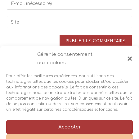
Enter
or
your
username
email
Saisir
to
address
l’URL
comment
to
de
comment
votre
site
Gérer le consentement
Ce site utilise Akismet pour réduire les indésirables.
En
(facultatif)
aux cookies
savoir plus sur la façon dont les données de vos
commentaires sont traitées
.
Pour offrir les meilleures expériences, nous utilisons des
technologies telles que les cookies pour stocker et/ou accéder
aux informations des appareils. Le fait de consentir à ces
technologies nous permettra de traiter des données telles que le
comportement de navigation ou les ID uniques sur ce site. Le fait
de ne pas consentir ou de retirer son consentement peut avoir
un effet négatif sur certaines caractéristiques et fonctions.
Accès
Suivez-moi :
|
|
Accepter
Mentions légales
Cookies
|
|