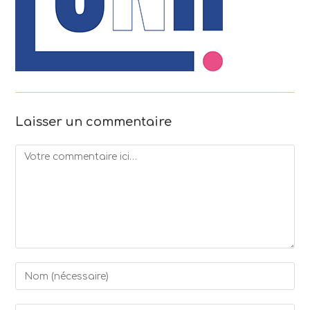
Laisser un commentaire
Comment
Enter
your
name