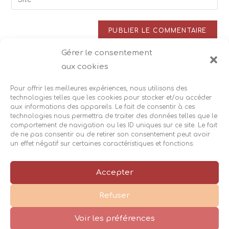
address
l’URL
comment
to
de
comment
votre
site
Gérer le consentement
Ce site utilise Akismet pour réduire les indésirables.
En
(facultatif)
aux cookies
savoir plus sur la façon dont les données de vos
commentaires sont traitées
.
Pour offrir les meilleures expériences, nous utilisons des
technologies telles que les cookies pour stocker et/ou accéder
aux informations des appareils. Le fait de consentir à ces
technologies nous permettra de traiter des données telles que le
comportement de navigation ou les ID uniques sur ce site. Le fait
de ne pas consentir ou de retirer son consentement peut avoir
un effet négatif sur certaines caractéristiques et fonctions.
Accès
Suivez-moi :
|
|
Accepter
Mentions légales
Cookies
|
|
Refuser
Réalisation
Cécile Recorbet©2026
|
Voir les préférences