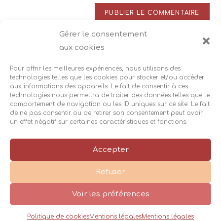
de
comment
votre
site
Gérer le consentement
Ce site utilise Akismet pour réduire les indésirables.
En
(facultatif)
aux cookies
savoir plus sur la façon dont les données de vos
commentaires sont traitées
.
Pour offrir les meilleures expériences, nous utilisons des
technologies telles que les cookies pour stocker et/ou accéder
aux informations des appareils. Le fait de consentir à ces
technologies nous permettra de traiter des données telles que le
comportement de navigation ou les ID uniques sur ce site. Le fait
de ne pas consentir ou de retirer son consentement peut avoir
un effet négatif sur certaines caractéristiques et fonctions.
Accès
Suivez-moi :
|
|
Accepter
Mentions légales
Cookies
|
|
Refuser
Réalisation
Cécile Recorbet©2026
|
Voir les préférences
Politique de cookies
Mentions légales
Mentions légales