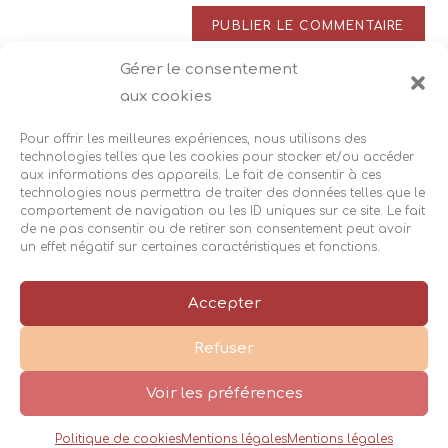
de
comment
votre
site
Gérer le consentement
Ce site utilise Akismet pour réduire les indésirables.
En
(facultatif)
aux cookies
savoir plus sur la façon dont les données de vos
commentaires sont traitées
.
Pour offrir les meilleures expériences, nous utilisons des
technologies telles que les cookies pour stocker et/ou accéder
aux informations des appareils. Le fait de consentir à ces
technologies nous permettra de traiter des données telles que le
comportement de navigation ou les ID uniques sur ce site. Le fait
de ne pas consentir ou de retirer son consentement peut avoir
un effet négatif sur certaines caractéristiques et fonctions.
Accès
Suivez-moi :
|
|
Accepter
Mentions légales
Cookies
|
|
Refuser
Réalisation
Cécile Recorbet©2026
|
Voir les préférences
Politique de cookies
Mentions légales
Mentions légales