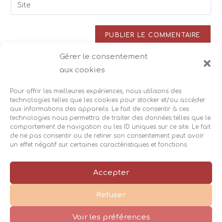
Saisir
to
address
l’URL
comment
to
de
comment
votre
site
Gérer le consentement
Ce site utilise Akismet pour réduire les indésirables.
En
(facultatif)
aux cookies
savoir plus sur la façon dont les données de vos
commentaires sont traitées
.
Pour offrir les meilleures expériences, nous utilisons des
technologies telles que les cookies pour stocker et/ou accéder
aux informations des appareils. Le fait de consentir à ces
technologies nous permettra de traiter des données telles que le
comportement de navigation ou les ID uniques sur ce site. Le fait
de ne pas consentir ou de retirer son consentement peut avoir
un effet négatif sur certaines caractéristiques et fonctions.
Accès
Suivez-moi :
|
|
Accepter
Mentions légales
Cookies
|
|
Refuser
Réalisation
Cécile Recorbet©2026
|
Voir les préférences