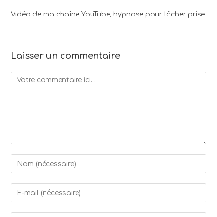
Vidéo de ma chaîne YouTube, hypnose pour lâcher prise
Laisser un commentaire
Comment
Enter
your
name
Enter
or
your
username
email